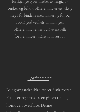
forskjellige typer medier avhengig av
ønsker og behov. Blåserensing er ett viktig
steg i forbindelse med lakkering for og
oppnå god vedheft til malingen.
Blåserensing renser også eventuelle
forurensinger i stålet som rust ol.
Fosfatering
Belegningsteknikk utfører Sink fosfat.
Fosfateringsprossessen gir en ren og
homogen overflate. Denne