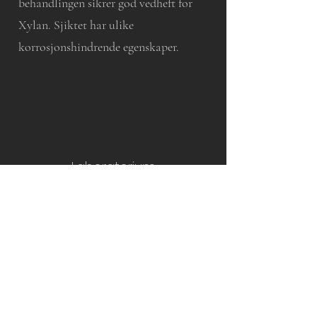
behandlingen sikrer god vedheft for
Xylan. Sjiktet har ulike
korrosjonshindrende egenskaper.
Laboratorium
På labben utføres kvalitetstester som
ukentlig test av fosfat for og sikre beste
resultat i produksjon.