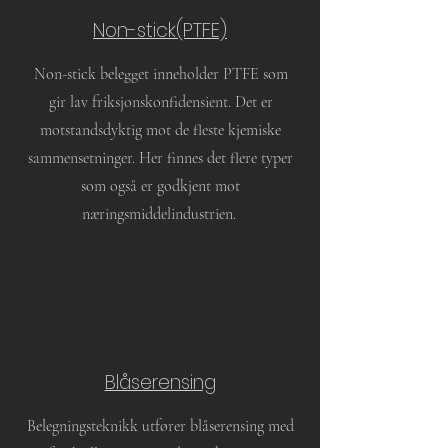
Non-stick(PTFE)
Non-stick belegget inneholder PTFE som
gir lav friksjonskonfidensient. Det er
motstandsdyktig mot de fleste kjemiske
sammensetninger. Her finnes det flere typer
som også er godkjent mot
næringsmiddelindustrien.
Blåserensing
Belegningsteknikk utfører blåserensing med